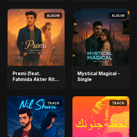
- Single
ALBUM
ALBUM
Premi (feat.
Mystical Magical -
Fahmida Akter Ritu)
Single
- Single
TRACK
TRACK