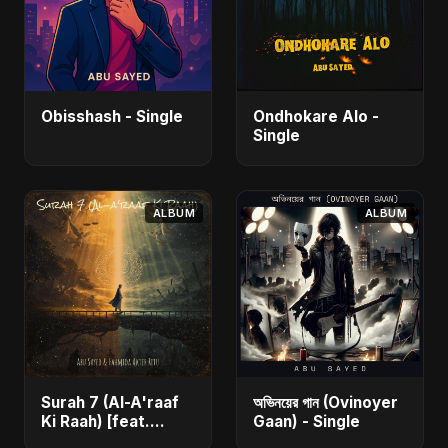
Obisshash - Single
Ondhokare Alo -
Single
ALBUM
ALBUM
Surah 7 (Al-A'raaf
অভিনয়ের গান (Ovinoyer
Ki Raah) [feat.
Gaan) - Single
Fahmida Akter Ritu]