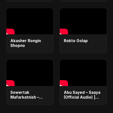
অর্থনীতি?
মাস্টারপ্ল্যান
Akasher Rongin
Rokto Golap
Shopno
Sowertak
Abu Sayed – Saaya
Mafarkatnish –
(Official Audio) |
Arabic x Bangla
New Hindi Sad Song
Romance |
2025
Emotional Love