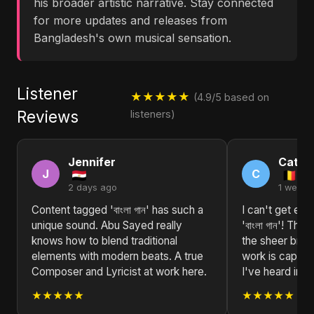
his broader artistic narrative. Stay connected
for more updates and releases from
Bangladesh's own musical sensation.
Listener
★★★★★
(4.9/5 based on
Reviews
listeners)
Jennifer
Cathe
J
C
2 days ago
1 week 
Content tagged 'বাংলা গান' has such a
I can't get en
unique sound. Abu Sayed really
'বাংলা গান'! The
knows how to blend traditional
the sheer brill
elements with modern beats. A true
work is captiva
Composer and Lyricist at work here.
I've heard in a
★★★★★
★★★★★