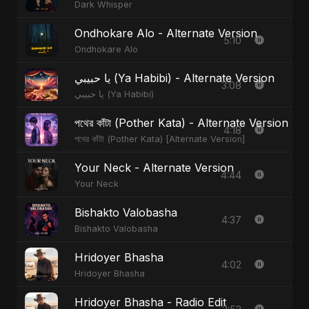
Dark Whisper
Ondhokare Alo - Alternate Version
5:10
Ondhokare Alo
يا حبيبي (Ya Habibi) - Alternate Version
3:08
يا حبيبي (Ya Habibi)
পথের কাঁটা (Pother Kata) - Alternate Version
4:18
পথের কাঁটা (Pother Kata) [Alternate Version]
Your Neck - Alternate Version
4:44
Your Neck
Bishakto Valobasha
4:37
Bishakto Valobasha
Hridoyer Bhasha
4:02
Hridoyer Bhasha
Hridoyer Bhasha - Radio Edit