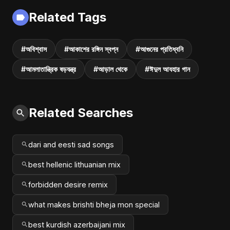
Fusion | Abu Sayed
Related Tags
#music #shorts
#অবিশ্বাস
#আকাশের রঙ্গিন স্বপ্ন
#আগুনের প্রতিধ্বনি
#আমলাতান্ত্রিক ষড়যন্ত্র
#আড়াল থেকে
#ঈদুল আযহার গান
Related Searches
dari and eesti sad songs
best hellenic lithuanian mix
forbidden desire remix
what makes brishti bheja mon special
best kurdish azerbaijani mix