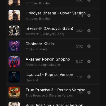
3:52
Hridoyer Bhasha
Hridoyer Bhasha - Cover Version
4:11
Hridoyer Bhasha
অভিনয়ের গান (Ovinoyer Gaan)
3:52
অভিনয়ের গান (Ovinoyer Gaan)
Cholonar Khela
5:02
Cholonar Khela
Akasher Rongin Shopno
5:47
Akasher Rongin Shopno
لعنة عنيك - Reprise Version
4:14
لعنة عنيك
True Promise 3 - Persian Version
4:14
True Promise 3 (Persian Version)
Vule Jete Chai - Special Version