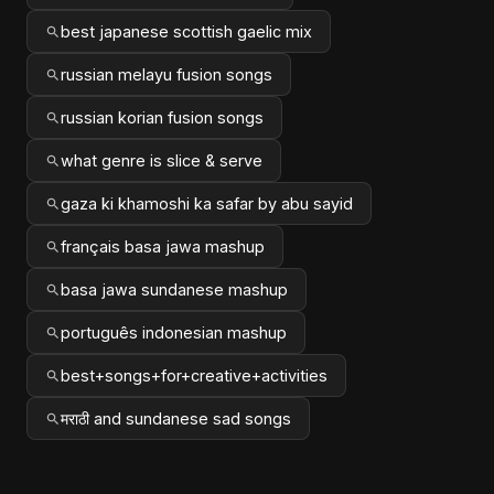
best japanese scottish gaelic mix
russian melayu fusion songs
russian korian fusion songs
what genre is slice & serve
gaza ki khamoshi ka safar by abu sayid
français basa jawa mashup
basa jawa sundanese mashup
português indonesian mashup
best+songs+for+creative+activities
मराठी and sundanese sad songs