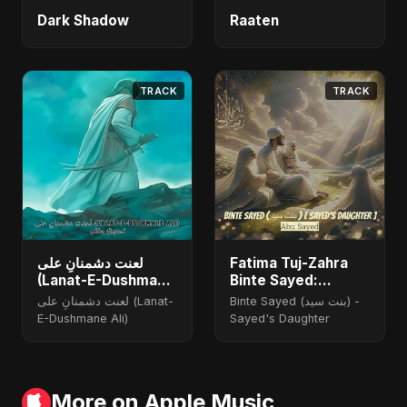
Dark Shadow
Raaten
TRACK
TRACK
لعنت دشمنانِ علی
Fatima Tuj-Zahra
(Lanat-E-Dushmane
Binte Sayed:
Ali) - Radio Edit
Blossom of Jannah
Binte Sayed (بنت سيد) -
لعنت دشمنانِ علی (Lanat-
E-Dushmane Ali)
Sayed's Daughter
More on Apple Music