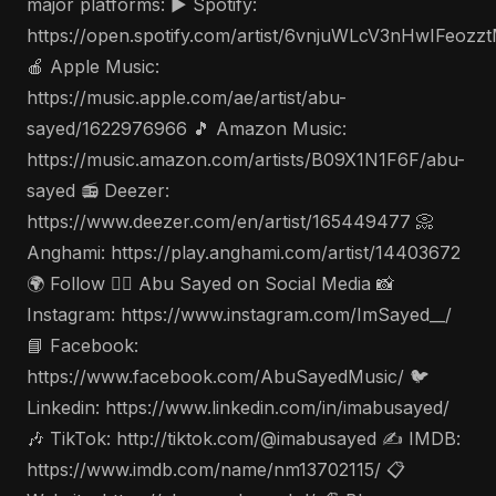
major platforms: ▶️ Spotify:
https://open.spotify.com/artist/6vnjuWLcV3nHwIFeozz
🍎 Apple Music:
https://music.apple.com/ae/artist/abu-
sayed/1622976966 🎵 Amazon Music:
https://music.amazon.com/artists/B09X1N1F6F/abu-
sayed 📻 Deezer:
https://www.deezer.com/en/artist/165449477 📀
Anghami: https://play.anghami.com/artist/14403672
🌍 Follow 🤵‍♂️ Abu Sayed on Social Media 📸
Instagram: https://www.instagram.com/ImSayed__/
📘 Facebook:
https://www.facebook.com/AbuSayedMusic/ 🐦
Linkedin: https://www.linkedin.com/in/imabusayed/
🎶 TikTok: http://tiktok.com/@imabusayed ✍️ IMDB:
https://www.imdb.com/name/nm13702115/ 📋