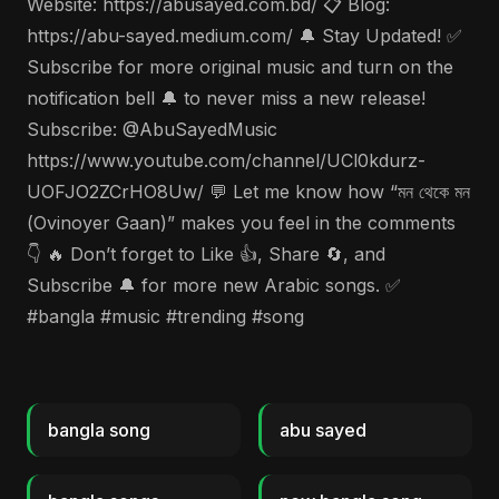
Website: https://abusayed.com.bd/ 📋 Blog:
https://abu-sayed.medium.com/ 🔔 Stay Updated! ✅
Subscribe for more original music and turn on the
notification bell 🔔 to never miss a new release!
Subscribe: @AbuSayedMusic
https://www.youtube.com/channel/UCl0kdurz-
UOFJO2ZCrHO8Uw/ 💬 Let me know how “মন থেকে মন
(Ovinoyer Gaan)” makes you feel in the comments
👇 🔥 Don’t forget to Like 👍, Share 🔄, and
Subscribe 🔔 for more new Arabic songs. ✅
#bangla #music #trending #song
bangla song
abu sayed