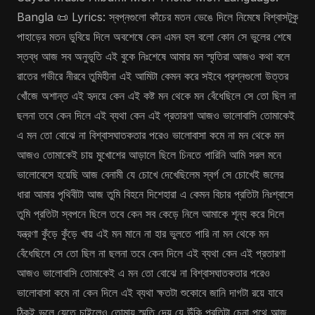
Bangla 📜 Lyrics: স্বপ্নগুলো কাঁচের মতন ভেঙে দিলে নিমেষে বিশ্বাসটুকু
পাহাড়ের মতন ডুবিয়ে দিলে অবশেষে কেন এমন হল বলো কোন সে ভুলের শেষে
স্তব্ধ আজ সব অনুভূতি এই বুকে নিঃশেষে আমার মন স্মৃতিরা আজও কথা বলে
রাতের গভীরে নীরবে তুমিহীনা এই আমিটা কেমন করে সইবে প্রশ্নগুলো উত্তর
খোঁজে অশান্ত এই হৃদয়ে কেন এই কষ্ট মন থেকে মন বেঁধেছিলে সে তো ছিল না
ছলনা তবে কেন দিলে এই ব্যথা কেন এই প্রতারণা আজও ভালোবাসি তোমাকেই
এ মন তো বোঝে না বিশ্বাসঘাতকতার পরেও ভালোবাসা কমে না মন থেকে মন
আজও তোমাকেই চায় মুখোশের আড়ালে ছিলে চিনতে পারিনি আমি সরল মনে
ভালোবেসে হয়েছি আজ বেনামী যে চোখে দেখেছিলেম স্বর্গ সে চোখেই জলের
ধারা আমার পৃথিবীটা আজ তুমি বিহনে দিশেহারা এ কেমন বিচার প্রতিটা নিঃশ্বাসে
তুমি প্রতিটা স্বপনে ছিলে তবে কেন সব কেড়ে নিলে আমাকে শূন্য করে দিলে
যন্ত্রণা কুঁড়ে কুঁড়ে খায় এই মন মানে না হার ভুলতে পারি না মন থেকে মন
বেঁধেছিলে সে তো ছিল না ছলনা তবে কেন দিলে এই ব্যথা কেন এই প্রতারণা
আজও ভালোবাসি তোমাকেই এ মন তো বোঝে না বিশ্বাসঘাতকতার পরেও
ভালোবাসা কমে না কেন দিলে এই ব্যথা ক্ষতটা শুকোবে জানি দাগটা রয়ে যাবে
ঠিকই ভুলে যেতে চাইলেও তোমায় স্মৃতি দেয় যে উঁকি প্রতিটা চেনা পথে আজ