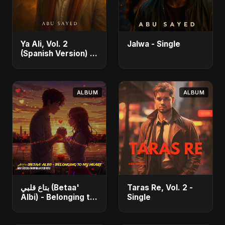
Ya Ali, Vol. 2
Jalwa - Single
(Spanish Version) -
Single
ALBUM
ALBUM
بتاع قلبي (Betaa'
Taras Re, Vol. 2 -
Albi) - Belonging to
Single
My Heart (feat. Abu
Sayed) - Single