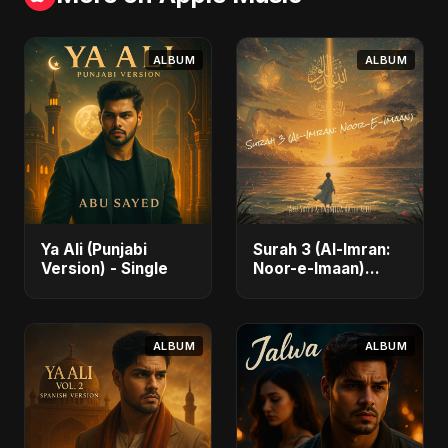
ALBUM
ALBUM
Ya Ali (Punjabi
Surah 3 (Al-Imran:
Version) - Single
Noor-e-Imaan)
(feat. Fahmida
Akter Ritu) - Single
ALBUM
ALBUM