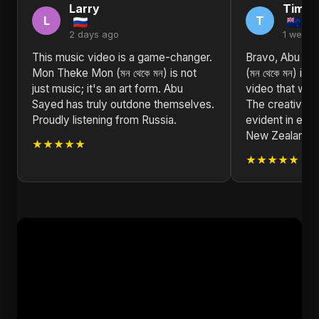
Larry
Timot
L
T
2 days ago
1 week 
This music video is a game-changer.
Bravo, Abu S
Mon Theke Mon (মন থেকে মন) is not
(মন থেকে মন) is
just music; it's an art form. Abu
video that will 
Sayed has truly outdone themselves.
The creativity
Proudly listening from Russia.
evident in eve
New Zealand!
★★★★★
★★★★★