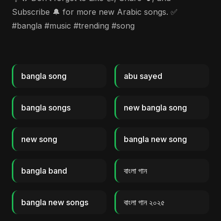
Subscribe 🔔 for more new Arabic songs. ✅
#bangla #music #trending #song
bangla song
abu sayed
bangla songs
new bangla song
new song
bangla new song
bangla band
বাংলা গান
bangla new songs
বাংলা গান ২০২৫