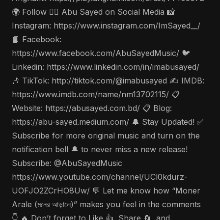
🌍 Follow 🤵‍♂️ Abu Sayed on Social Media 📸
Instagram: https://www.instagram.com/ImSayed__/
📘 Facebook:
https://www.facebook.com/AbuSayedMusic/ 🐦
Linkedin: https://www.linkedin.com/in/imabusayed/
🎶 TikTok: http://tiktok.com/@imabusayed ✍️ IMDB:
https://www.imdb.com/name/nm13702115/ 📋
Website: https://abusayed.com.bd/ 📋 Blog:
https://abu-sayed.medium.com/ 🔔 Stay Updated! ✅
Subscribe for more original music and turn on the
notification bell 🔔 to never miss a new release!
Subscribe: @AbuSayedMusic
https://www.youtube.com/channel/UCl0kdurz-
UOFJO2ZCrHO8Uw/ 💬 Let me know how “Moner
Arale (মনের আড়ালে)” makes you feel in the comments
👇 🔥 Don’t forget to Like 👍, Share 🔄, and