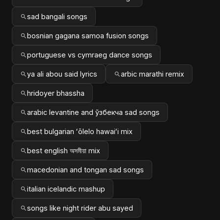
sad bangali songs
bosnian gagana samoa fusion songs
portuguese vs cymraeg dance songs
ya ali abou said lyrics
arbic marathi remix
hridoyer bhassha
arabic levantine and ўзбекча sad songs
best bulgarian ʻōlelo hawaiʻi mix
best english অসমীয়া mix
macedonian and tongan sad songs
italian icelandic mashup
songs like night rider abu sayed