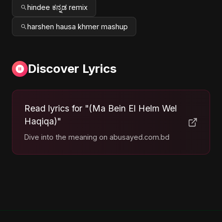
hindee ಕನ್ನಡ remix
harshen hausa khmer mashup
Discover Lyrics
Read lyrics for "(Ma Bein El Helm Wel
Haqiqa)"
Dive into the meaning on abusayed.com.bd