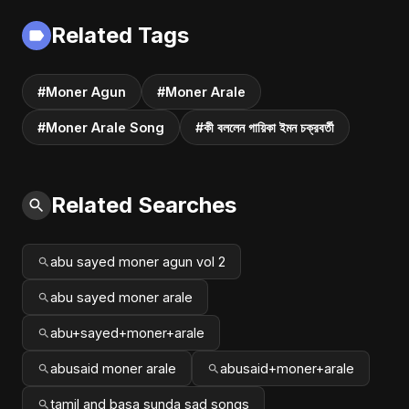
Related Tags
#Moner Agun
#Moner Arale
#Moner Arale Song
#কী বললেন গায়িকা ইমন চক্রবর্তী
Related Searches
abu sayed moner agun vol 2
abu sayed moner arale
abu+sayed+moner+arale
abusaid moner arale
abusaid+moner+arale
tamil and basa sunda sad songs