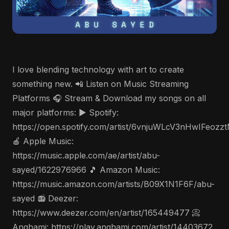
I love blending technology with art to create
something new. 📲 Listen on Music Streaming
Platforms 🎧 Stream & Download my songs on all
major platforms: ▶️ Spotify:
https://open.spotify.com/artist/6vnjuWLcV3nHwIFeozz
🍎 Apple Music:
https://music.apple.com/ae/artist/abu-
sayed/1622976966 🎵 Amazon Music:
https://music.amazon.com/artists/B09X1N1F6F/abu-
sayed 📻 Deezer:
https://www.deezer.com/en/artist/165449477 📀
Anghami: https://play.anghami.com/artist/14403672