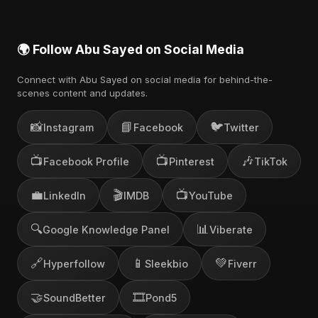
🌍 Follow Abu Sayed on Social Media
Connect with Abu Sayed on social media for behind-the-
scenes content and updates.
📸
📘
🐦
Instagram
Facebook
Twitter
📺
📺
🎶
Facebook Profile
Pinterest
TikTok
💼
🎬
📺
LinkedIn
IMDB
YouTube
🔍
📊
Google Knowledge Panel
Viberate
🔗
📱
💚
Hyperfollow
Sleekbio
Fiverr
🤝
🎞️
SoundBetter
Pond5