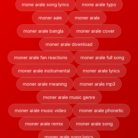
mone arale song lyrics
mone arale typo
moner aale
moner arale
moner arale bangla
moner arale cover
moner arale download
moner arale fan reactions
moner arale full song
moner arale instrumental
moner arale lyrics
moner arale meaning
moner arale mp3
moner arale music genre
moner arale music video
moner arale phonetic
moner arale remix
moner arale song
moner arale song lyrics