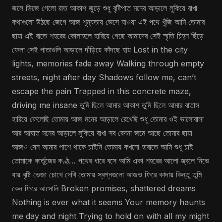
জলে ভিজে গেলো রাত আকাশ জুড়ে শুধু বৃষ্টিপাত মনের আড়ালে লুকিয়ে রাখা
কথাগুলো উঠছে জেগে আজ শূন্যতায় ভেসে যাওয়া এই পথে খুঁজি আমি তোমার
ছায়া এই রাতে শহরের কোলাহলে হারিয়ে গেছে আমাদের সেই স্মৃতি চিহ্ন ছিঁড়ে
ফেলা সেই পাতাগুলি আড়ালে দাঁড়িয়ে কাঁদছে হায় Lost in the city
lights, memories fade away Walking through empty
streets, night after day Shadows follow me, can’t
escape the pain Trapped in this concrete maze,
driving me insane তুমি ছিলে আমার আকাশ তুমি ছিলে আমার বাতাস
হারিয়ে ফেলেছি তোমায় আজ মনের আড়ালে রেখেছি শুধু তোমার ওই ভালোবাসা
আর আঘাত মনের আড়ালে লুকিয়ে রাখা সব বেদনা জমে আছে তোমার ছায়া
আজও যেন আমার পাশে থাকে চাইনি তোমায় কখনো হারাতে আমি শুধু চাই
তোমাকে কার্তুজের কণ্ঠ… পথের ধারে বসে আমি একা শহরের আলো জ্বলে নিভে
যায় বৃষ্টি ভেজা চোখে দেখি তোমায় স্বপ্নগুলো আজও ফিরে কাদায় কিন্তু তুমি
কেন ফিরে আসোনি Broken promises, shattered dreams
Nothing is ever what it seems Your memory haunts
me day and night Trying to hold on with all my might