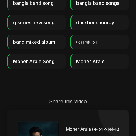
bangla band song
bangla band songs
g series new song
dhushor shomoy
band mixed album
মনের আড়ালে
Moner Arale Song
Moner Arale
Share this Video