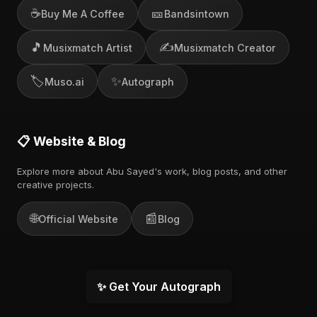
☕
🎫
Buy Me A Coffee
Bandsintown
🎵
✍️
Musixmatch Artist
Musixmatch Creator
🏷️
✨
Muso.ai
Autograph
📋 Website & Blog
Explore more about Abu Sayed's work, blog posts, and other
creative projects.
🌐
📰
Official Website
Blog
✨ Get Your Autograph