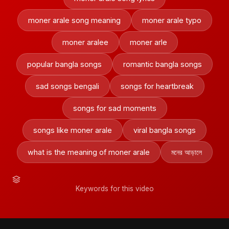
moner arale song meaning
moner arale typo
moner aralee
moner arle
popular bangla songs
romantic bangla songs
sad songs bengali
songs for heartbreak
songs for sad moments
songs like moner arale
viral bangla songs
what is the meaning of moner arale
মনের আড়ালে
Keywords for this video