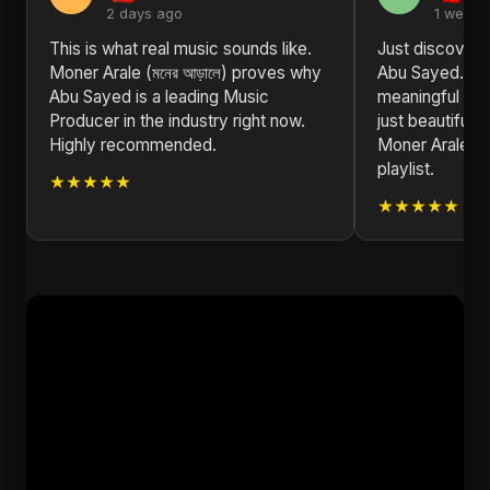
2 days ago
1 week 
This is what real music sounds like.
Just discovere
Moner Arale (মনের আড়ালে) proves why
Abu Sayed. The
Abu Sayed is a leading Music
meaningful and
Producer in the industry right now.
just beautiful. 
Highly recommended.
Moner Arale (মন
playlist.
★★★★★
★★★★★