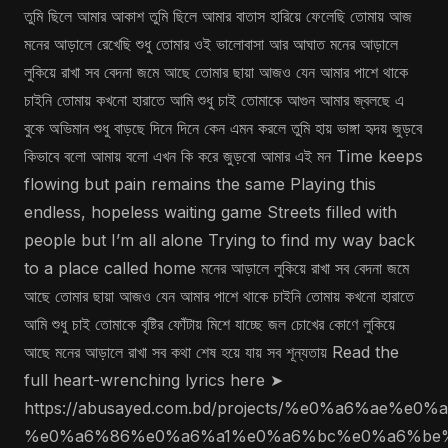
তুমি ছিলে আমার আকাশ তুমি ছিলে আমার বাতাস হারিয়ে ফেলেছি তোমায় আজ
মনের আড়ালে রেখেছি শুধু তোমার ওই ভালোবাসা আর আঘাত মনের আড়ালে
লুকিয়ে রাখা সব বেদনা জমে আছে তোমার ছায়া আজও যেন আমার পাশে থাকে
চাইনি তোমায় কখনো হারাতে আমি শুধু চাই তোমাকে আগুন আমার জ্বলছে এ
বুকে অভিমান শুধু বাড়ছে দিনে দিনে কেন এমন করলে তুমি হায় ভাঙ্গা হৃদয় জুড়বে
কিভাবে বলো আমায় বলো এখন কি করে জুড়বো আমার এই মন Time keeps
flowing but pain remains the same Playing this
endless, hopeless waiting game Streets filled with
people but I’m all alone Trying to find my way back
to a place called home মনের আড়ালে লুকিয়ে রাখা সব বেদনা জমে
আছে তোমার ছায়া আজও যেন আমার পাশে থাকে চাইনি তোমায় কখনো হারাতে
আমি শুধু চাই তোমাকে বৃষ্টির ফোঁটায় মিশে যাচ্ছে জল চোখের কোণে লুকিয়ে
আছে মনের আড়ালে রাখা সব কথা শেষ হয়ে যায় সব শূন্যতায় Read the
full heart-wrenching lyrics here ➤
https://abusayed.com.bd/projects/%e0%a6%ae%
%e0%a6%86%e0%a6%a1%e0%a6%bc%e0%a6%be