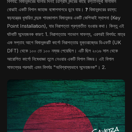
বিপর্যয়: বিমানবন্দরের ঘটনার দিনই চট্টগ্রাম বন্দরের কাছে রপ্তানিমুখী মালামাল
বোঝাই একটি বিশাল জাহাজ বঙ্গোপসাগরে ডুবে যায়। ❓ বিমানবন্দরের রহস্য:
ষড়যন্ত্রের ধূমায়িত বন্দুক শাহজালাল বিমানবন্দর একটি কেপিআই স্থাপনা (Key
Point Installation), যার নিরাপত্তা প্রশ্নাতীত হওয়ার কথা। কিন্তু এই
ঘটনাটি সন্দেহজনক কারণ: 1. নিরাপত্তায় শতভাগ সাফল্য, এরপরই বিপর্যয়: মাত্র
এক সপ্তাহ আগে বিমানবন্দরটি কার্গো নিরাপত্তায় যুক্তরাজ্যের ডিএফটি (UK
DFT) থেকে ১০০ তে ১০০ নম্বর পেয়েছিল। এটি ছিল ২০১৬ সাল থেকে
আরোপিত কার্গো নিষেধাজ্ঞা তুলে নেওয়ার একটি বিশাল বিজয়। এই বিশাল
সাফল্যের পরপরই এমন বিপর্যয় "অবিশ্বাস্যভাবে সন্দেহজনক"। 2.