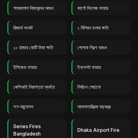
শাহজালাল বিমানবন্দর আগুন
কার্গো ভিলেজ ফায়ার
রিজার্ভ সংকট
১ বিলিয়ন ডলার ক্ষতি
১০ হাজার কোটি টাকা ক্ষতি
পোশাক শিল্পে আগুন
ইপিজেড ফায়ার
ইনসেপ্টা ফায়ার
কেপিআই নিরাপত্তা ব্যর্থতা
নির্বাচন পেছানো
গণ-আন্দোলন
আমলাতান্ত্রিক ষড়যন্ত্র
Series Fires
Dhaka Airport Fire
Bangladesh