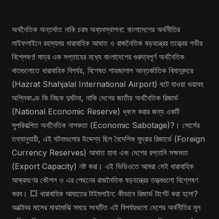
অর্থনৈতিক অন্তর্ঘাত নাকি চরম অব্যবস্থাপনা: বাংলাদেশের অর্থনীতির
লাইফলাইনে রহস্যময় ধারাবাহিক আঘাত ও রাজনৈতিক ষড়যন্ত্রের তত্ত্বের গভীর
বিশ্লেষণ! মাত্র এক সপ্তাহের মধ্যে বাংলাদেশের গুরুত্বপূর্ণ অর্থনৈতিক
খাতগুলোতে ধারাবাহিক বিপর্যয়, বিশেষত শাহজালাল আন্তর্জাতিক বিমানবন্দরে
(Hazrat Shahjalal International Airport) ঘটে যাওয়া ভয়াবহ
অগ্নিকাণ্ড কি নিছক দুর্ঘটনা, নাকি দেশের জাতীয় অর্থনৈতিক রিজার্ভ
(National Economic Reserve) ধ্বংস করার জন্য একটি
সুপরিকল্পিত অর্থনৈতিক নাশকতা (Economic Sabotage)?। সোর্সের
তথ্যানুযায়ী, এই ঘটনাগুলোর উদ্দেশ্য ছিল বৈদেশিক মুদ্রার রিজার্ভে (Foreign
Currency Reserves) আঘাত হানা এবং দেশের রপ্তানি সক্ষমতা
(Export Capacity) নষ্ট করা। এই ভিডিওতে আমরা সেই ধারাবাহিক
আক্রমণের কৌশল ও এর পেছনের রাজনৈতিক ষড়যন্ত্রের তত্ত্বগুলো বিশ্লেষণ
করব। 💥 ধারাবাহিক আঘাতের টাইমলাইন: কীভাবে রিজার্ভ টার্গেট করা হলো?
অক্টোবর মাসের মাঝামাঝি সময়ে সংঘটিত এই বিপর্যয়গুলো দেশের অর্থনীতির মূল