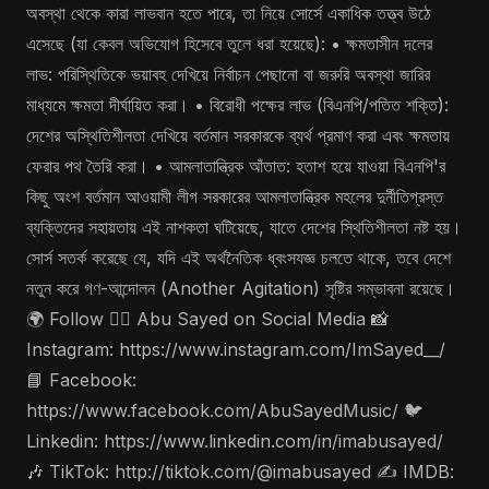
অবস্থা থেকে কারা লাভবান হতে পারে, তা নিয়ে সোর্সে একাধিক তত্ত্ব উঠে
এসেছে (যা কেবল অভিযোগ হিসেবে তুলে ধরা হয়েছে): • ক্ষমতাসীন দলের
লাভ: পরিস্থিতিকে ভয়াবহ দেখিয়ে নির্বাচন পেছানো বা জরুরি অবস্থা জারির
মাধ্যমে ক্ষমতা দীর্ঘায়িত করা। • বিরোধী পক্ষের লাভ (বিএনপি/পতিত শক্তি):
দেশের অস্থিতিশীলতা দেখিয়ে বর্তমান সরকারকে ব্যর্থ প্রমাণ করা এবং ক্ষমতায়
ফেরার পথ তৈরি করা। • আমলাতান্ত্রিক আঁতাত: হতাশ হয়ে যাওয়া বিএনপি'র
কিছু অংশ বর্তমান আওয়ামী লীগ সরকারের আমলাতান্ত্রিক মহলের দুর্নীতিগ্রস্ত
ব্যক্তিদের সহায়তায় এই নাশকতা ঘটিয়েছে, যাতে দেশের স্থিতিশীলতা নষ্ট হয়।
সোর্স সতর্ক করেছে যে, যদি এই অর্থনৈতিক ধ্বংসযজ্ঞ চলতে থাকে, তবে দেশে
নতুন করে গণ-আন্দোলন (Another Agitation) সৃষ্টির সম্ভাবনা রয়েছে।
🌍 Follow 🤵‍♂️ Abu Sayed on Social Media 📸
Instagram: https://www.instagram.com/ImSayed__/
📘 Facebook:
https://www.facebook.com/AbuSayedMusic/ 🐦
Linkedin: https://www.linkedin.com/in/imabusayed/
🎶 TikTok: http://tiktok.com/@imabusayed ✍️ IMDB: