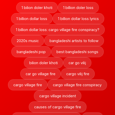
1 bilion doler khoti
1 billion doler loss
1 billion dollar loss
1 billion dollar loss lyrics
1 billion dollar loss: cargo village fire conspiracy?
2020s music
bangladeshi artists to follow
bangladeshi pop
best bangladeshi songs
bilion doler khoti
car go vilij
car go village fire
cargo vilij fire
cargo village fire
cargo village fire conspiracy
cargo village incident
causes of cargo village fire