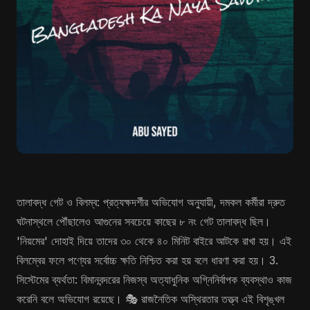
তালাবদ্ধ গেট ও বিলম্ব: প্রত্যক্ষদর্শীর অভিযোগ অনুযায়ী, দমকল কর্মীরা দ্রুত
ঘটনাস্থলে পৌঁছালেও আগুনের সবচেয়ে কাছের ৮ নং গেট তালাবদ্ধ ছিল।
'নিয়মের' দোহাই দিয়ে তাদের ৩০ থেকে ৪০ মিনিট বাইরে আটকে রাখা হয়। এই
বিলম্বের ফলে পণ্যের সর্বোচ্চ ক্ষতি নিশ্চিত করা হয় বলে ধারণা করা হয়। 3.
সিস্টেমের ব্যর্থতা: বিমানবন্দরের নিজস্ব অত্যাধুনিক অগ্নিনির্বাপক ব্যবস্থাও কাজ
করেনি বলে অভিযোগ রয়েছে। 🎭 রাজনৈতিক অস্থিরতার তত্ত্ব এই বিশৃঙ্খল