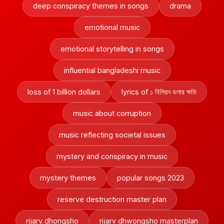
deep conspiracy themes in songs
drama
emotional music
emotional storytelling in songs
influential bangladeshi music
loss of 1 billion dollars
lyrics of ১ বিলিয়ন ডলার ক্ষতি
music about corruption
music reflecting societal issues
mystery and conspiracy in music
mystery themes
popular songs 2023
reserve destruction master plan
rijarv dhongsho
rijarv dhwongsho masterplan