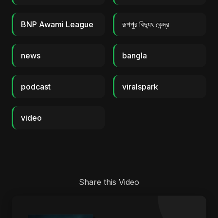
BNP Awami League
রূপপুর বিদ্যুৎ কেন্দ্র
news
bangla
podcast
viralspark
video
Share this Video