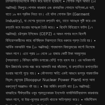
চালিকাশক্তিগুলোকে লক্ষ্য করে ঘটানো হয়েছিল: • পোশাক শিল্পে আঘাত (১৫
অক্টোবর): মিরপুরে পোশাক কারখানা এবং রাসায়নিক গোদামে অগ্নিকাণ্ড ঘটে,
যাতে ১৬ জন শ্রমিক নিহত হন। এই ঘটনা পোশাক শিল্প (Garment
Industry), যা দেশের বৃহত্তম রপ্তানি খাত, তাতে আতঙ্ক সৃষ্টি করে এবং
রপ্তানি কমে যাওয়ার আশঙ্কা তৈরি করে। • বিদেশি বিনিয়োগে ফাটল (১৭
অক্টোবর): চট্টগ্রাম ইপিজেড (CEPZ) এ আগুন লাগার ফলে বিদেশী
বিনিয়োগকারীদের কাছে বাণিজ্যিক নিরাপত্তা নিয়ে গুরুতর প্রশ্ন তৈরি হয়। •
আর্থিক নকআউট পাঞ্চ (১৮ অক্টোবর): শাহজালাল বিমানবন্দরের কার্গো ভিলেজে
আগুন লাগে। এতে প্রায় ১০ থেকে ১৫ হাজার কোটি টাকা সমমূল্যের
(সম্ভাব্যত ১ বিলিয়ন মার্কিন ডলারের বেশি) পণ্য ধ্বংস হয়। এর অধিকাংশই
ছিল রিজার্ভের ডলার খরচ করে আমদানি করা কাঁচামাল, যা রপ্তানিতে রূপান্তরিত
হওয়ার আগেই পুড়ে যায়। • কৌশলগত ক্ষতি: একই আগুনে রূপপুর পারমাণবিক
বিদ্যুৎ কেন্দ্রের (Rooppur Nuclear Power Plant) জন্য আনা
গুরুত্বপূর্ণ সরঞ্জামও নষ্ট হয়। • উচ্চ মার্জিন রপ্তানি খাত (১৯ অক্টোবর):
ধামরাইয়ে শীর্ষস্থানীয় ওষুধ প্রস্তুতকারক ইনসেপ্টা ফার্মাসিউটিক্যালস কারখানায়
আগুন লাগে, যা উচ্চ-মূল্যের রপ্তানি খাতকে ক্ষতিগ্রস্ত করে। • লজিস্টিকস