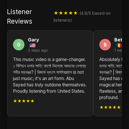
Listener
★★★★★
(4.9/5 based on
Reviews
listeners)
Gary
Betty
G
B
2 days ago
1 week 
This music video is a game-changer.
Absolutely blow
১ বিলিয়ন ডলার ক্ষতি: কার্গো ভিলেজে আগুনের নেপথ্যে
ডলার ক্ষতি: কার্গো 
গভীর ষড়যন্ত্র? | রিজার্ভ ধ্বংসে মাস্টারপ্ল্যান is not
ষড়যন্ত্র? | রিজার্ভ ধ
just music; it's an art form. Abu
Sayed has crea
Sayed has truly outdone themselves.
magical here. 
Proudly listening from United States.
flawless, and 
profound.
★★★★★
★★★★★