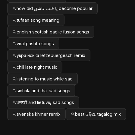
how did يا قلب عاشق become popular
tufaan song meaning
english scottish gaelic fusion songs
viral pashto songs
українська lëtzebuergesch remix
chill late night music
listening to music while sad
sinhala and thai sad songs
ਪੰਜਾਬੀ and lietuvių sad songs
svenska khmer remix
best ଓଡ଼ିଆ tagalog mix