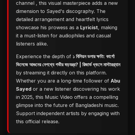
channel
, this visual masterpiece adds a new
dimension to Sayed's discography. The
detailed arrangement and heartfelt lyrics
showcase his prowess as a
Lyricist
, making
it a must-listen for audiophiles and casual
listeners alike.
Experience the depth of
১ বিলিয়ন ডলার ক্ষতি: কার্গো
ভিলেজে আগুনের নেপথ্যে গভীর ষড়যন্ত্র? | রিজার্ভ ধ্বংসে মাস্টারপ্ল্যান
by streaming it directly on this platform.
Whether you are a long-time follower of
Abu
Sayed
or a new listener discovering his work
in 2025, this Music Video offers a compelling
glimpse into the future of Bangladeshi music.
Support independent artists by engaging with
this official release.