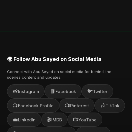
🌍 Follow Abu Sayed on Social Media
Connect with Abu Sayed on social media for behind-the-
scenes content and updates.
📸
📘
🐦
Instagram
Facebook
Twitter
📺
📺
🎶
Facebook Profile
Pinterest
TikTok
💼
🎬
📺
LinkedIn
IMDB
YouTube