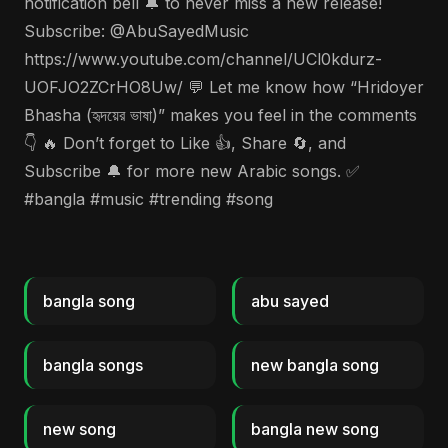
notification bell 🔔 to never miss a new release!
Subscribe: @AbuSayedMusic
https://www.youtube.com/channel/UCl0kdurz-
UOFJO2ZCrHO8Uw/ 💬 Let me know how “Hridoyer
Bhasha (হৃদয়ের ভাষা)” makes you feel in the comments
👇 🔥 Don’t forget to Like 👍, Share 🔄, and
Subscribe 🔔 for more new Arabic songs. ✅
#bangla #music #trending #song
bangla song
abu sayed
bangla songs
new bangla song
new song
bangla new song