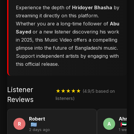
Experience the depth of
Hridoyer Bhasha
by
streaming it directly on this platform.
Whether you are a long-time follower of
Abu
Sayed
or a new listener discovering his work
in 2025, this Music Video offers a compelling
glimpse into the future of Bangladeshi music.
Support independent artists by engaging with
this official release.
Listener
★★★★★
(4.9/5 based on
Reviews
listeners)
Robert
Ahme
R
A
2 days ago
1 week 