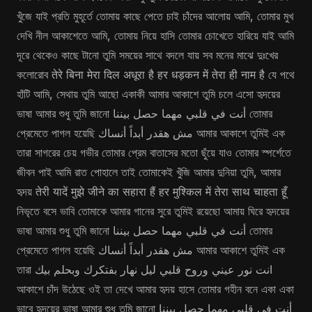
খুঁজে যাই প্রতি মুহূর্তে তোমায় কাছে পেতে চাই চাঁদের আলোয় আমি, তোমার মুখ
দেখি নীল আকাশেতে আমি, তোমায় নিয়ে হাসি তোমার চোখেতে হারিয়ে যাই আমি
দূরে থেকেও কাছে টানো তুমি সময়ের সাথে বদলে যায় সব মনের মাঝে দুঃখের
কলোরোব तेरे बिना मेरा दिल अधूरा है हर धड़कन में तेरा ही नाम है যে পথে
হাঁটি আমি, সেথায় তুমি আছো একাকী আমার আকাশে তুমি চলে এসো হৃদয়ের
ভাষা আমার শুধু তুমি জানো أنت في قلبي مهما حصل بيننا তোমার
প্রেমেতে পাগল হয়েছি مش هقدر أبداً أنساك আমার আকাশে তুমিই এক
তারা সাগরের চেয় গভীর তোমার প্রেম বাতাসের মতো ছুঁয়ে যাও তোমার স্পর্শেতে
জীবন পাই আমি রাত পোহালে তাই তোমাকেই খুঁজি আমার দুনিয়া তুমি, আমার
হৃদয় तेरी यादें मुझे जीने का सहारा हैं हर मुश्किल में तेरा साथ चाहता हूँ
নিভৃতে বসে ভাবি তোমাকে আমার গানের সুরে তুমিই রয়েছো আমায় ঘিরে হৃদয়ের
ভাষা আমার শুধু তুমি জানো أنت في قلبي مهما حصل بيننا তোমার
প্রেমেতে পাগল হয়েছি مش هقدر أبداً أنساك আমার আকাশে তুমিই এক
তারা انت نور عيني وروح قلبي ليل نهار بفتكرك وبحلم بيك
আকাশে চাঁদ উঠেছে ওই তা দেখে আমার হৃদয় হাসে তোমার গহীন বনে একা একা
ভাবে হৃদয়ের ভাষা আমার শুধু তুমি জানো أنت في قلبي مهما حصل بيننا