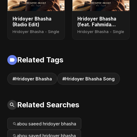
Hridoyer Bhasha
Hridoyer Bhasha
(Radio Edit)
(feat. Fahmida
Akter Ritu) [Cover
Hridoyer Bhasha - Single
Hridoyer Bhasha - Single
Version]
Related Tags
#Hridoyer Bhasha
#Hridoyer Bhasha Song
Related Searches
abou saeed hridoyer bhasha
abou sayed hridoyer bhasha