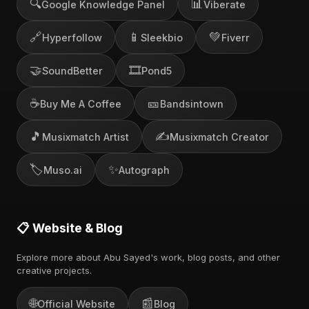
🔍
📊
Google Knowledge Panel
Viberate
🔗
📱
💚
Hyperfollow
Sleekbio
Fiverr
🤝
🎞️
SoundBetter
Pond5
☕
🎫
Buy Me A Coffee
Bandsintown
🎵
✍️
Musixmatch Artist
Musixmatch Creator
🏷️
✨
Muso.ai
Autograph
📋 Website & Blog
Explore more about Abu Sayed's work, blog posts, and other
creative projects.
🌐
📰
Official Website
Blog