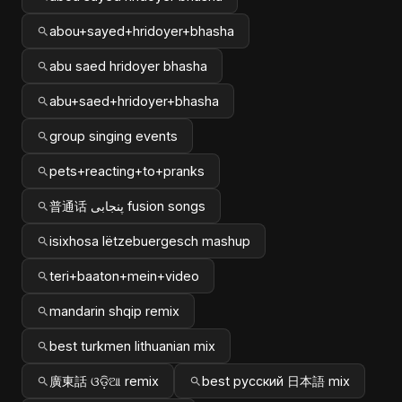
abou+sayed+hridoyer+bhasha
abu saed hridoyer bhasha
abu+saed+hridoyer+bhasha
group singing events
pets+reacting+to+pranks
普通话 پنجابی fusion songs
isixhosa lëtzebuergesch mashup
teri+baaton+mein+video
mandarin shqip remix
best turkmen lithuanian mix
廣東話 ଓଡ଼ିଆ remix
best русский 日本語 mix