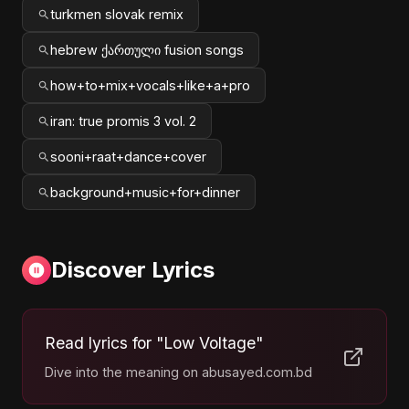
turkmen slovak remix
hebrew ქართული fusion songs
how+to+mix+vocals+like+a+pro
iran: true promis 3 vol. 2
sooni+raat+dance+cover
background+music+for+dinner
Discover Lyrics
Read lyrics for "Low Voltage"
Dive into the meaning on abusayed.com.bd