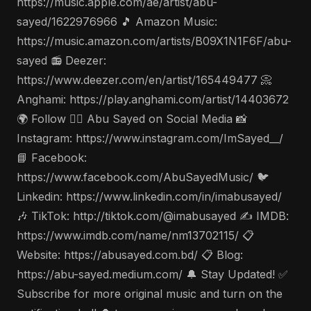
https://music.apple.com/ae/artist/abu-
sayed/1622976966 🎵 Amazon Music:
https://music.amazon.com/artists/B09X1N1F6F/abu-
sayed 📻 Deezer:
https://www.deezer.com/en/artist/165449477 📀
Anghami: https://play.anghami.com/artist/14403672
🌍 Follow 🤵‍♂️ Abu Sayed on Social Media 📸
Instagram: https://www.instagram.com/ImSayed__/
📘 Facebook:
https://www.facebook.com/AbuSayedMusic/ 🐦
Linkedin: https://www.linkedin.com/in/imabusayed/
🎶 TikTok: http://tiktok.com/@imabusayed ✍️ IMDB:
https://www.imdb.com/name/nm13702115/ 📋
Website: https://abusayed.com.bd/ 📋 Blog:
https://abu-sayed.medium.com/ 🔔 Stay Updated! ✅
Subscribe for more original music and turn on the