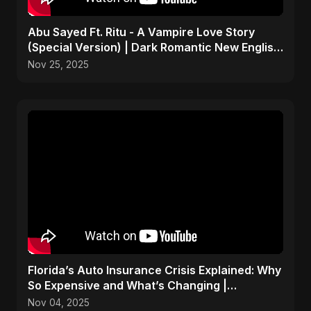
Abu Sayed Ft. Ritu - A Vampire Love Story
(Special Version) | Dark Romantic New English
Song 2025
Nov 25, 2025
Florida’s Auto Insurance Crisis Explained: Why
So Expensive and What’s Changing |
ViralSpark S1 Ep 2
Nov 04, 2025