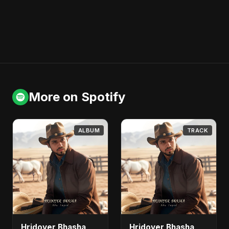
More on Spotify
ALBUM
TRACK
Hridoyer Bhasha
Hridoyer Bhasha