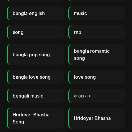
bangla english
music
song
rnb
bangla romantic
bangla pop song
song
bangla love song
love song
bengali music
হৃদয়ের ভাষা
Hridoyer Bhasha
Hridoyer Bhasha
Song