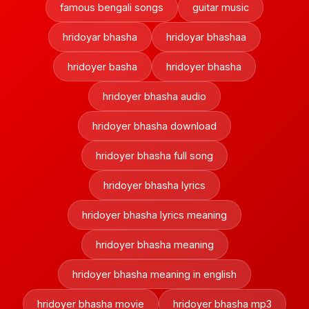
famous bengali songs
guitar music
hridoyar bhasha
hridoyar bhashaa
hridoyer basha
hridoyer bhasha
hridoyer bhasha audio
hridoyer bhasha download
hridoyer bhasha full song
hridoyer bhasha lyrics
hridoyer bhasha lyrics meaning
hridoyer bhasha meaning
hridoyer bhasha meaning in english
hridoyer bhasha movie
hridoyer bhasha mp3