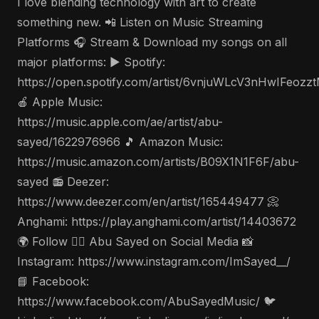
I love blending technology with art to create
something new. 📲 Listen on Music Streaming
Platforms 🎧 Stream & Download my songs on all
major platforms: ▶️ Spotify:
https://open.spotify.com/artist/6vnjuWLcV3nHwIFeozz
🍎 Apple Music:
https://music.apple.com/ae/artist/abu-
sayed/1622976966 🎵 Amazon Music:
https://music.amazon.com/artists/B09X1N1F6F/abu-
sayed 📻 Deezer:
https://www.deezer.com/en/artist/165449477 📀
Anghami: https://play.anghami.com/artist/14403672
🌍 Follow 🤵‍♂️ Abu Sayed on Social Media 📸
Instagram: https://www.instagram.com/ImSayed__/
📘 Facebook:
https://www.facebook.com/AbuSayedMusic/ 🐦