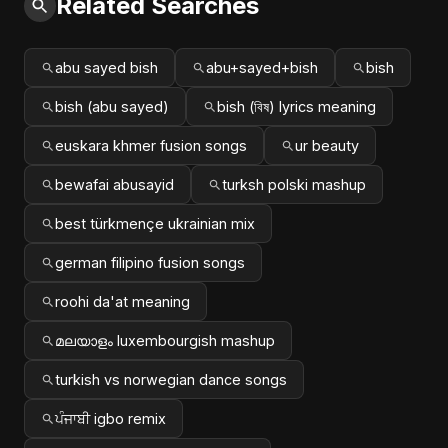
Related Searches
abu sayed bish
abu+sayed+bish
bish
bish (abu sayed)
bish (বিষ) lyrics meaning
euskara khmer fusion songs
ur beauty
bewafai abusayid
turksh polski mashup
best türkmençe ukrainian mix
german filipino fusion songs
roohi da'at meaning
മലയാളം luxembourgish mashup
turkish vs norwegian dance songs
ਪੰਜਾਬੀ igbo remix