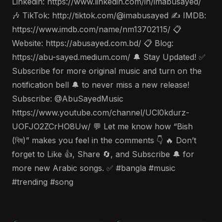
Linkedin: https://www.linkedin.com/in/imabusayed/
🎶 TikTok: http://tiktok.com/@imabusayed ✍️ IMDB:
https://www.imdb.com/name/nm13702115/ 📋
Website: https://abusayed.com.bd/ 📋 Blog:
https://abu-sayed.medium.com/ 🔔 Stay Updated! ✅
Subscribe for more original music and turn on the
notification bell 🔔 to never miss a new release!
Subscribe: @AbuSayedMusic
https://www.youtube.com/channel/UCl0kdurz-
UOFJO2ZCrHO8Uw/ 💬 Let me know how “Bish
(বিষ)” makes you feel in the comments 👇 🔥 Don’t
forget to Like 👍, Share 🔄, and Subscribe 🔔 for
more new Arabic songs. ✅ #bangla #music
#trending #song