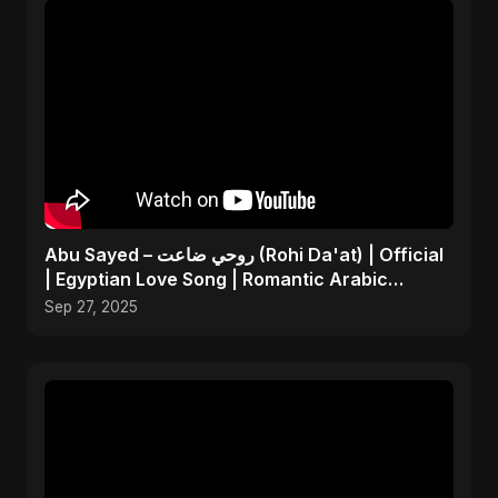
Abu Sayed – روحي ضاعت (Rohi Da'at) | Official
| Egyptian Love Song | Romantic Arabic
Dance-Pop Music
Sep 27, 2025