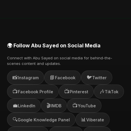
🌍 Follow Abu Sayed on Social Media
Connect with Abu Sayed on social media for behind-the-
scenes content and updates.
📸
📘
🐦
Instagram
Facebook
Twitter
📺
📺
🎶
Facebook Profile
Pinterest
TikTok
💼
🎬
📺
LinkedIn
IMDB
YouTube
🔍
📊
Google Knowledge Panel
Viberate