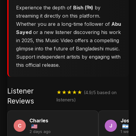
Experience the depth of
Bish (বিষ)
by
streaming it directly on this platform.
Whether you are a long-time follower of
Abu
Sayed
or a new listener discovering his work
in 2025, this Music Video offers a compelling
glimpse into the future of Bangladeshi music.
Support independent artists by engaging with
this official release.
Listener
★★★★★
(4.9/5 based on
Reviews
listeners)
Charles
Josep
C
J
2 days ago
1 week 