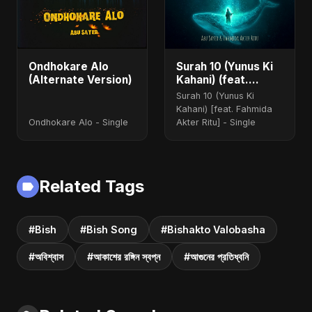
Ondhokare Alo
Surah 10 (Yunus Ki
(Alternate Version)
Kahani) (feat.
Fahmida Akter Ritu)
Surah 10 (Yunus Ki
[Special Version]
Kahani) [feat. Fahmida
Ondhokare Alo - Single
Akter Ritu] - Single
Related Tags
#Bish
#Bish Song
#Bishakto Valobasha
#অবিশ্বাস
#আকাশের রঙ্গিন স্বপ্ন
#আগুনের প্রতিধ্বনি