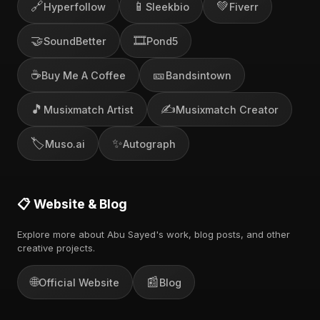
🔗
📱
💚
Hyperfollow
Sleekbio
Fiverr
🤝
🎞️
SoundBetter
Pond5
☕
🎫
Buy Me A Coffee
Bandsintown
🎵
✍️
Musixmatch Artist
Musixmatch Creator
🏷️
✨
Muso.ai
Autograph
📋 Website & Blog
Explore more about Abu Sayed's work, blog posts, and other
creative projects.
🌐
📰
Official Website
Blog