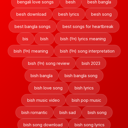
bengali love songs
besh
besh bangla
besh download
besh lyrics
besh song
best bangla songs
best songs for heartbreak
bis
bish
bish (বিষ) lyrics meaning
bish (বিষ) meaning
bish (বিষ) song interpretation
bish (বিষ) song review
bish 2023
bish bangla
bish bangla song
bish love song
bish lyrics
bish music video
bish pop music
bish romantic
bish sad
bish song
bish song download
bish song lyrics