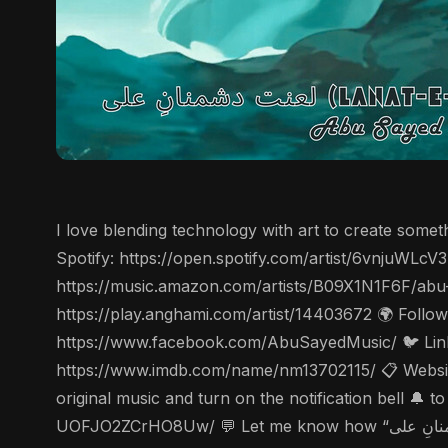
I love blending technology with art to create some
Spotify: https://open.spotify.com/artist/6vnjuWL
https://music.amazon.com/artists/B09X1N1F6F/abu
https://play.anghami.com/artist/14403672 🌍 Follo
https://www.facebook.com/AbuSayedMusic/ 🐦 Linke
https://www.imdb.com/name/nm13702115/ 📋 Website
original music and turn on the notification bell 
UOFJO2ZCrHO8Uw/ 💬 Let me know how “لعنت دشمنانِ علی (Lanat-E-Dushmane Ali)” makes you feel in the comments 👇 🔥 Don’t forget to Like 👍, Share 🔄, and