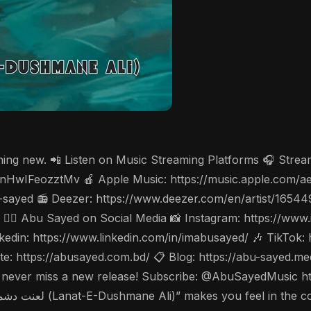
thing new. 📲 Listen on Music Streaming Platforms 🎧 Stre
cV3nHwIFeozztMv 🍎 Apple Music: https://music.apple.com/
-sayed 📻 Deezer: https://www.deezer.com/en/artist/1654
w 🤵‍♂️ Abu Sayed on Social Media 📸 Instagram: https://w
din: https://www.linkedin.com/in/imabusayed/ 🎶 TikTok:
: https://abusayed.com.bd/ 📋 Blog: https://abu-sayed.m
🔔 to never miss a new release! Subscribe: @AbuSayedMusi