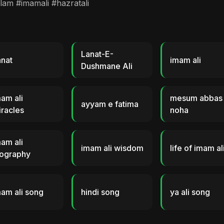
lam #imamali #hazratali
Lanat-E-
nat
imam ali
Dushmane Ali
am ali
mesum abbas
ayyam e fatima
racles
noha
am ali
imam ali wisdom
life of imam al
iography
am ali song
hindi song
ya ali song