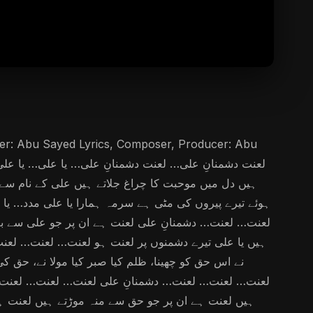
ہیں دل میں موحبت کا چراغ جلاتے ہیں علی کے نام سے 
ہوئے تیرے پیروں کی مٹی ہے سرمہ ہمارا یا علی مدد……
لعنت… لعنت… دشمنانِ علی لعنت ہے ان پر جو علی سے بغض 
ہیں یا علی تیرے دشمنوں پر لعنت ہو لعنت… لعنت… لعنت… غ
نے اس حق کو چھینا، ظلم کیا صبر کیا مولا نے، حق…
لعنت… لعنت… لعنت… دشمنانِ علی لعنت… لعنت… لعنت… 
ہیں لعنت ہے ان پر جو حق سے منہ موڑتے ہیں لعنت ہے 