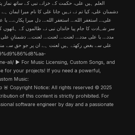
تلوار تھی بے مثال کرم کے سمندر، سخاوت کے بادل اے
 علی… منزل ہے علی… رہبر ہے علی… نور ہے علی… قوت ہے
ں حسین نے دی قربانی علی کے پیار میں کٹ گئے امام کے
ی ہیں موجود ہماری زبان پر ہر دم لعنت ہے جاری یا علی
 لعنت… لعنت… لعنت… دشمنانِ علی لعنت ہے ان پر جو
نہ پھیلاتے ہیں یا علی تیرے دشمنوں پر لعنت ہو لعنت…
️ For Music Licensing, Custom Songs, and
Custom Music:
 Copyright Notice: All rights reserved © 2025
ution of this content is strictly prohibited. For
ssional software engineer by day and a passionate