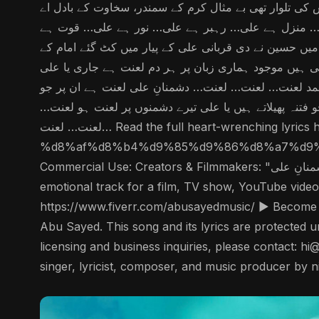
س کی تلوار تھی بے مثال کرم کے سمندر، سخاوت کے بادل اے
علی… منزل ہے علی… رہبر ہے علی… نور ہے علی… قوت ہے
میں حسین نے دی قربانی علی کے پیار میں کٹ گئے امام کے
ھی ہیں موجود ہماری زبان پر ہر دم لعنت ہے جاری یا علی
د لعنت… لعنت… لعنت… دشمنانِ علی لعنت ہے ان پر جو
 فتنہ پھیلاتے ہیں یا علی تیرے دشمنوں پر لعنت ہو لعنت
لعنت… لعنت… Read the full heart-wrenching lyrics here ➤ https://abusayed.com.bd/projects/%d9%84%d8%b9%d9%86%d8%aa-
%d8%af%d8%b4%d9%85%d9%86%d8%a7%d9%86%d9%
Commercial Use: Creators & Filmmakers: "لعنت دشمنانِ علی (Lanat-E-Dushmane Ali) " is now available to license for your projects! If you need a powerful,
emotional track for a film, TV show, YouTube video
https://www.fiverr.com/abusayedmusic/ ▶️ Become 
Abu Sayed. This song and its lyrics are protected un
licensing and business inquiries, please contact: 
singer, lyricist, composer, and music producer by ni