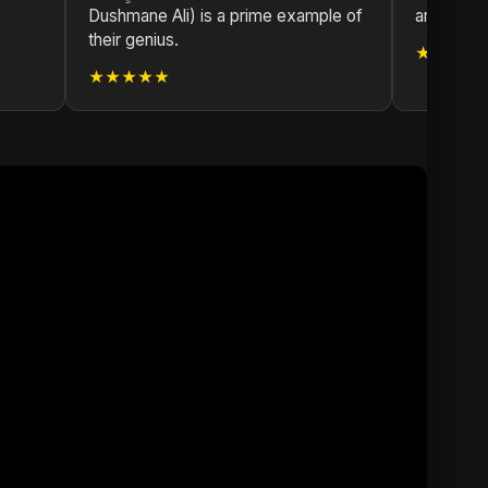
Dushmane Ali) is a prime example of
artist.
their genius.
★★★★
★★★★★