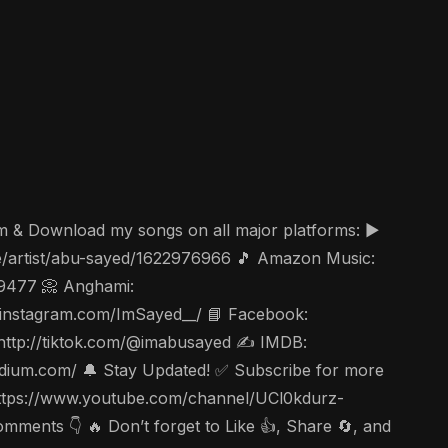
am & Download my songs on all major platforms: ▶️
ae/artist/abu-sayed/1622976966 🎵 Amazon Music:
49477 📀 Anghami:
ww.instagram.com/ImSayed__/ 📘 Facebook:
 http://tiktok.com/@imabusayed ✍️ IMDB:
edium.com/ 🔔 Stay Updated! ✅ Subscribe for more
c https://www.youtube.com/channel/UCl0kdurz-