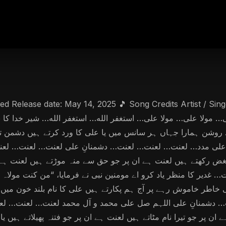
روشن ہمارا جہاں ہر سانس میں یا علی کا ورد کرتے ہیں دشمن تیر
 یا علی مدد… لعنت… لعنت… لعنت… دشمنانِ علی لعنت… لعنت… ل
رکھتے ہیں لعنت ہے ان پر جو حق سے منہ موڑتے ہیں لعنت ہے ان پر
دیر کا منظر یاد کرو اے مومنین نبی نے فرمایا، “من کنت مولاہ فهذ
 کی خاطر خاموش رہے پر آج ہم پکارتے ہیں علی کا نام بلند خون 
دشمنانِ علی اللہم صل علی محمد و آل محمد لعنت… لعنت… لعن
ان پر جو تیرا نام مٹاتے ہیں لعنت ہے ان پر جو فتنہ پھیلاتے ہیں