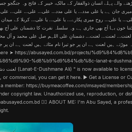
الے پہلے انسان ذوالفقار کے مالک، خیبر کے فاتح وہ جنگجو جس کی 
یمان ہے میری جان ہے یا علی مدد… یا علی مدد… علی… علی… علی…
… یا علی… روح میری پکارے… یا علی… یا علی… کربلا کے میدان می
تنا خون بہا آج بھی جاری ہے وہ سلسلہ نفرت کا دشمنان علی آج بھ
عنت… لعنت… لعنت… دشمنانِ علی اللہم صل علی محمد و آل محمد
ے ہیں لعنت ہے ان پر جو تیرا نام مٹاتے ہیں لعنت ہے ان پر جو فت
90-%d8%b9%d9%84%db%8c-lanat-e-dushmane-ali/ ▶
, or commercial, you can get it here. ▶️ Get a License or 
a member: https://buymeacoffee.com/imsayed/membership 
der copyright law. Unauthorized use, reproduction, or distrib
hi@abusayed.com.bd 🤵‍♂️ ABOUT ME: I'm Abu Sayed, a profe
ght.