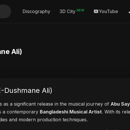
NEW
Discography
YouTube
3D City
shmane Ali)
لعنت د (Lanat-E-Dushmane Ali)
 as a significant release in the musical journey of
Abu Sa
 as a contemporary
Bangladeshi Musical Artist
. With its re
lodies and modern production techniques.