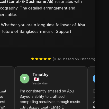
لعنت دشمنانِ علی (Lanat-E-Dushmane Ali)
resonates with
iscography. The detailed arrangement and
ers alike.
m. Whether you are a long-time follower of
Abu
he future of Bangladeshi music. Support
★★★★★
(4.9/5 based on listeners)
Timothy
D
T
D
Yesterday
2 
I'm consistently amazed by Abu
Can't stop list
Sayed's ability to craft such
علی (Lanat-E-Dushmane Ali). The
best
compelling narratives through music.
vibe is j
own.
لعنت دشمنانِ علی (Lanat-E-
Abu Sayed