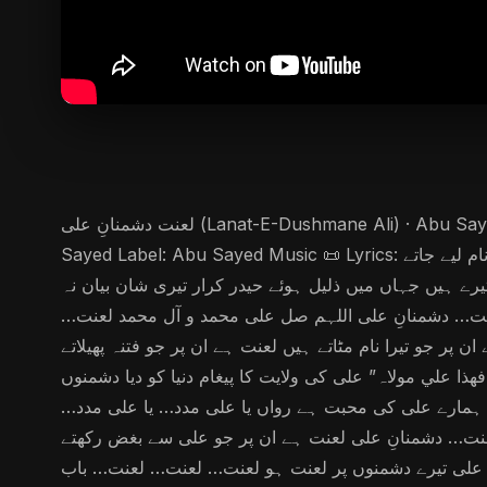
لعنت دشمنانِ علی (Lanat-E-Dushmane Ali) · Abu Sayed Release date: May 14, 2025 🎵 Song Credits Artist / Singer: Abu Sayed Lyrics, Composer, Producer: Abu
Sayed Label: Abu Sayed Music 📜 Lyrics: لعنت دشمنانِ علی… لعنت دشمنانِ علی… یا علی… یا علی… مولا علی… مولا علی… استغفر الله… استغفر الله… شیر خدا کا نام لیے جاتے
ے ہیں جہاں میں ذلیل ہوئے حیدر کرار تیری شان بیان نہ
عنت… دشمنانِ علی اللہم صل علی محمد و آل محمد لعنت
 جو تیرا نام مٹاتے ہیں لعنت ہے ان پر جو فتنہ پھیلاتے
ا علي مولاہ” علی کی ولایت کا پیغام دنیا کو دیا دشمنوں
میں ہمارے علی کی محبت ہے رواں یا علی مدد… یا علی مدد
ت… دشمنانِ علی لعنت ہے ان پر جو علی سے بغض رکھتے
 یا علی تیرے دشمنوں پر لعنت ہو لعنت… لعنت… لعنت… باب