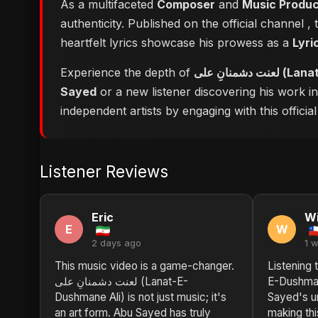
As a multifaceted
Composer
and
Music Produ
authenticity. Published on the official channel
,
heartfelt lyrics showcase his prowess as a
Lyri
Experience the depth of
شمنانِ علی
Sayed
or a new listener discovering his work i
independent artists by engaging with this official
Listener Reviews
Eric
Wi
E
W
2 days ago
1 
This music video is a game-changer.
Listening to لعنت دشمنانِ علی (
لعنت دشمنانِ علی (Lanat-E-
E-Dushman
Dushmane Ali) is not just music; it's
Sayed's un
an art form. Abu Sayed has truly
making thi