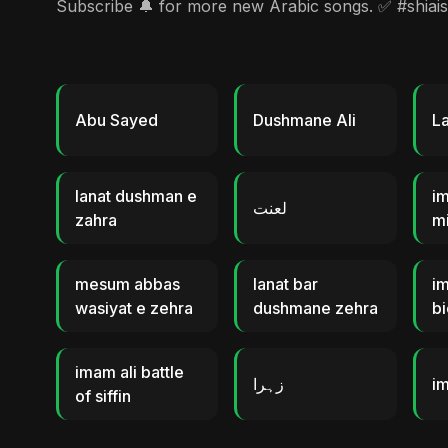
Subscribe 🔔 for more new Arabic songs. ✅ #shiais
Abu Sayed
Dushmane Ali
La
lanat dushman e
im
لعنت
zahra
mi
mesum abbas
lanat bar
im
wasiyat e zehra
dushmane zehra
b
imam ali battle
زہرا
im
of siffin