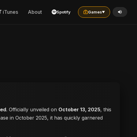
iTunes
About
Spotify
Games
▼
yed
. Officially unveiled on
October 13, 2025
, this
lease in October 2025, it has quickly garnered