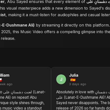
cer
, Abu Sayed ensures that every element of
 this visual masterpiece adds a new dimension to Sayed's d
cist
, making it a must-listen for audiophiles and casual listen
لعنت د (Lanat-E-Dushmane Ali)
by streaming it directly on this platfor
n 2025, this Music Video offers a compelling glimpse into t
 release.
lliam
Julia
J
week ago
3 days ago
Absolutely in love with لعنت دشمنانِ
Lanat-
e Ali) on repeat! Abu
علی (Lanat-E-Dushmane Ali)! Abu
ique style shines through,
Sayed never disappoints. The 
s music video a standout
release of 2026 so far hands d