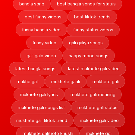
bangla song
best bangla songs for status
best funny videos
best tiktok trends
funny bangla video
funny status videos
funny video
gali galiya songs
gali galo video
happy mood songs
latest bangla songs
latest mukhete gali video
mukhe gali
mukhete gaali
mukhete gali
mukhete gali lyrics
mukhete gali meaning
mukhete gali songs list
mukhete gali status
mukhete gali tiktok trend
mukhete gali video
mukhete gali! joto khushi
mukhete goli