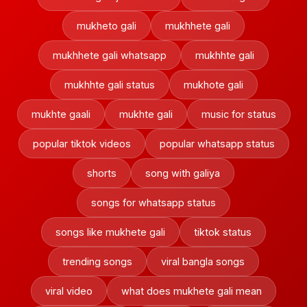
mukheto gali
mukhhete gali
mukhhete gali whatsapp
mukhhte gali
mukhhte gali status
mukhote gali
mukhte gaali
mukhte gali
music for status
popular tiktok videos
popular whatsapp status
shorts
song with galiya
songs for whatsapp status
songs like mukhete gali
tiktok status
trending songs
viral bangla songs
viral video
what does mukhete gali mean