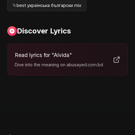
best українська български mix
Discover Lyrics
Read lyrics for "Alvida"
Dive into the meaning on abusayed.com.bd