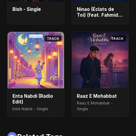
Bish - Single
Ninao (Éclats de
Toi) (feat. Fahmida
Akter Ritu) - Single
TRACK
TRACK
Enta Nabdi (Radio
Raaz E Mohabbat
Edit)
Raaz E Mohabbat -
Enta Nabdi - Single
Single