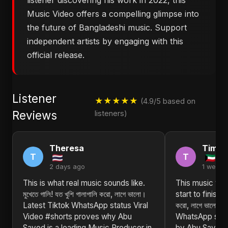
listener discovering his work in 2022, this
Music Video offers a compelling glimpse into
the future of Bangladeshi music. Support
independent artists by engaging with this
official release.
Listener
★★★★★
(4.9/5 based on
Reviews
listeners)
Theresa
Timot
T
T
2 days ago
1 week 
This is what real music sounds like.
This music vid
মুখেতে গালি! যত খুশি গালাগালি করো, লাগে ভালো।
start to finish. মু
Latest Tiktok WhatsApp status Viral
করো, লাগে ভালো।
Video #shorts proves why Abu
WhatsApp statu
Sayed is a leading Music Producer in
by Abu Sayed i