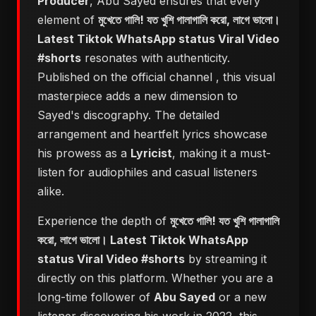
Producer
, Abu Sayed ensures that every
element of
মুখেতে গালি! যত খুশি গালাগালি করো, লাগে ভালো।
Latest Tiktok WhatsApp status Viral Video
#shorts
resonates with authenticity.
Published on the official channel
, this visual
masterpiece adds a new dimension to
Sayed's discography. The detailed
arrangement and heartfelt lyrics showcase
his prowess as a
Lyricist
, making it a must-
listen for audiophiles and casual listeners
alike.
Experience the depth of
মুখেতে গালি! যত খুশি গালাগালি
করো, লাগে ভালো। Latest Tiktok WhatsApp
status Viral Video #shorts
by streaming it
directly on this platform. Whether you are a
long-time follower of
Abu Sayed
or a new