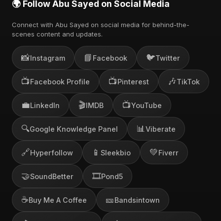
🌍 Follow Abu Sayed on Social Media
Connect with Abu Sayed on social media for behind-the-
scenes content and updates.
📸
📘
🐦
Instagram
Facebook
Twitter
📺
📺
🎶
Facebook Profile
Pinterest
TikTok
💼
🎬
📺
LinkedIn
IMDB
YouTube
🔍
📊
Google Knowledge Panel
Viberate
🔗
📱
💚
Hyperfollow
Sleekbio
Fiverr
🤝
🎞️
SoundBetter
Pond5
☕
🎫
Buy Me A Coffee
Bandsintown