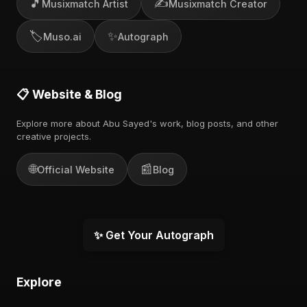
🎵
✍️
Musixmatch Artist
Musixmatch Creator
🏷️
✨
Muso.ai
Autograph
📋 Website & Blog
Explore more about Abu Sayed's work, blog posts, and other
creative projects.
🌐
📰
Official Website
Blog
✨ Get Your Autograph
Explore