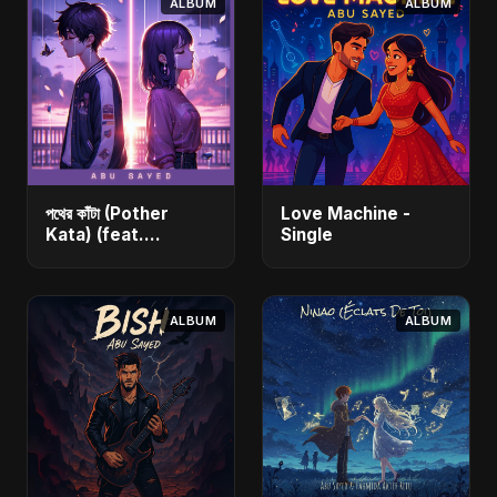
ALBUM
ALBUM
পথের কাঁটা (Pother
Love Machine -
Kata) (feat.
Single
Fahmida Akter Ritu)
[Alternate Version]
- Single
ALBUM
ALBUM