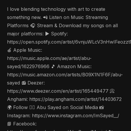
I love blending technology with art to create
something new. 📲 Listen on Music Streaming
Platforms 🎧 Stream & Download my songs on all
major platforms: ▶️ Spotify:
https://open.spotify.com/artist/6vnjuWLcV3nHwIFeozz
🍎 Apple Music:
https://music.apple.com/ae/artist/abu-
sayed/1622976966 🎵 Amazon Music:
https://music.amazon.com/artists/B09X1N1F6F/abu-
sayed 📻 Deezer:
https://www.deezer.com/en/artist/165449477 📀
Anghami: https://play.anghami.com/artist/14403672
🌍 Follow 🤵‍♂️ Abu Sayed on Social Media 📸
Instagram: https://www.instagram.com/ImSayed__/
📘 Facebook: