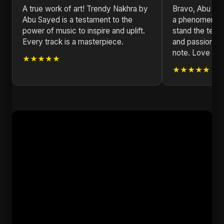
A true work of art! Trendy Nakhra by
Bravo, Abu Say
Abu Sayed is a testament to the
a phenomenal m
power of music to inspire and uplift.
stand the test 
Every track is a masterpiece.
and passion ar
note. Love fro
★★★★★
★★★★★