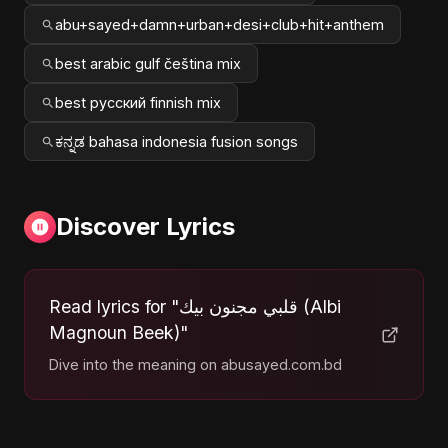
abu+sayed+damn+urban+desi+club+hit+anthem
best arabic gulf čeština mix
best русский finnish mix
ಕನ್ನಡ bahasa indonesia fusion songs
Discover Lyrics
Read lyrics for "قلبي مجنون بيك (Albi
Magnoun Beek)"
Dive into the meaning on abusayed.com.bd