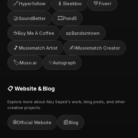
🔗
📱
💚
Hyperfollow
Sleekbio
Fiverr
🤝
🎞️
SoundBetter
Pond5
☕
🎫
Buy Me A Coffee
Bandsintown
🎵
✍️
Musixmatch Artist
Musixmatch Creator
🏷️
✨
Muso.ai
Autograph
📋 Website & Blog
Explore more about Abu Sayed's work, blog posts, and other
creative projects.
🌐
📰
Official Website
Blog