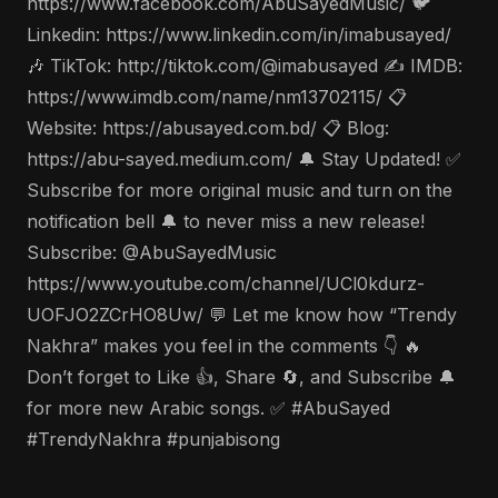
https://www.facebook.com/AbuSayedMusic/ 🐦
Linkedin: https://www.linkedin.com/in/imabusayed/
🎶 TikTok: http://tiktok.com/@imabusayed ✍️ IMDB:
https://www.imdb.com/name/nm13702115/ 📋
Website: https://abusayed.com.bd/ 📋 Blog:
https://abu-sayed.medium.com/ 🔔 Stay Updated! ✅
Subscribe for more original music and turn on the
notification bell 🔔 to never miss a new release!
Subscribe: @AbuSayedMusic
https://www.youtube.com/channel/UCl0kdurz-
UOFJO2ZCrHO8Uw/ 💬 Let me know how “Trendy
Nakhra” makes you feel in the comments 👇 🔥
Don’t forget to Like 👍, Share 🔄, and Subscribe 🔔
for more new Arabic songs. ✅ #AbuSayed
#TrendyNakhra #punjabisong