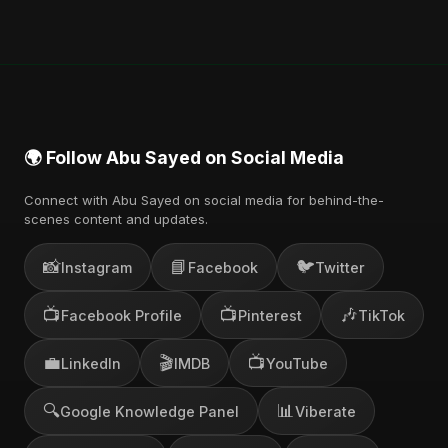
🌍 Follow Abu Sayed on Social Media
Connect with Abu Sayed on social media for behind-the-
scenes content and updates.
📸
📘
🐦
Instagram
Facebook
Twitter
📺
📺
🎶
Facebook Profile
Pinterest
TikTok
💼
🎬
📺
LinkedIn
IMDB
YouTube
🔍
📊
Google Knowledge Panel
Viberate