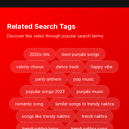
Related Search Tags
Discover this video through popular search terms
2020s hits
best punjabi songs
catchy chorus
dance track
happy vibe
party anthem
pop music
popular songs 2023
punjabi music
romantic song
similar songs to trendy nakhra
songs like trendy nakhra
trendi nakhra
trendi nakhra lyrics
trendi nakhra song