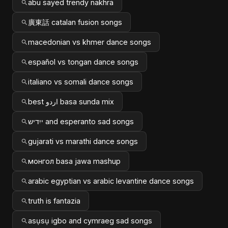
abu sayed trendy nakhra
廣東話 catalan fusion songs
macedonian vs khmer dance songs
español vs tongan dance songs
italiano vs somali dance songs
best اردو basa sunda mix
ייִדיש and esperanto sad songs
gujarati vs marathi dance songs
монгол basa jawa mashup
arabic egyptian vs arabic levantine dance songs
truth is fantazia
asụsụ igbo and cymraeg sad songs