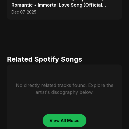
Romantic • Immortal Love Song (Official
Audio) 2025
Dec 07, 2025
Related Spotify Songs
No directly related tracks found. Explore the
artist's discography below.
View All Music