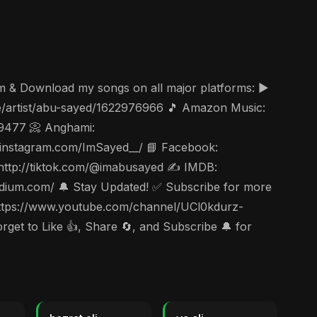
am & Download my songs on all major platforms: ▶️
ae/artist/abu-sayed/1622976966 🎵 Amazon Music:
49477 📀 Anghami:
ww.instagram.com/ImSayed__/ 📘 Facebook:
 http://tiktok.com/@imabusayed ✍️ IMDB:
edium.com/ 🔔 Stay Updated! ✅ Subscribe for more
c https://www.youtube.com/channel/UCl0kdurz-
et to Like 👍, Share 🔄, and Subscribe 🔔 for