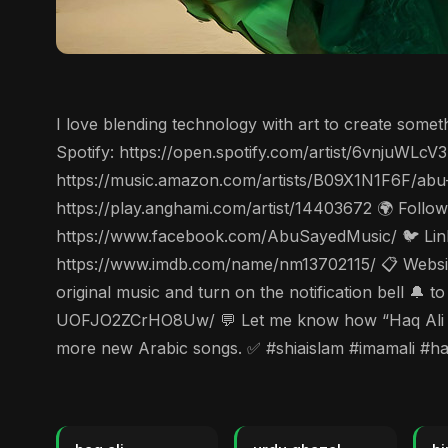
I love blending technology with art to create some
Spotify: https://open.spotify.com/artist/6vnjuWL
https://music.amazon.com/artists/B09X1N1F6F/abu
https://play.anghami.com/artist/14403672 🌍 Follo
https://www.facebook.com/AbuSayedMusic/ 🐦 Linke
https://www.imdb.com/name/nm13702115/ 📋 Website
original music and turn on the notification bell 
UOFJO2ZCrHO8Uw/ 💬 Let me know how “Haq Ali (Radi
more new Arabic songs. ✅ #shiaislam #imamali #haz