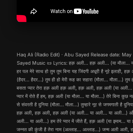
Haq Ali (Radio Edit) · Abu Sayed Release date: May
Sayed Music 📜 Lyrics: हक़ अली… हक़ अली… (या मौला… या मौल
हर पल मेरे साथ हो तुम तुम बिना यह जिंदगी अधूरी है नूरे इलाही, हक़
(हैदर… हैदर…) तुम ही हो मेरी रूह का सहारा (मौला… मौला…) तुम
बसता प्यार तेरा हक़ अली हक़ अली, हक़ अली, हक़ अली (या अली… या अल
प्यार में रोते हैं हम, हक़ अली (या मौला… या मौला…) तेरे बिना कुछ
से संवरती है दुनिया (मौला… मौला…) तुम्हारे नूर से जगमगाती है 
हक़ अली, हक़ अली, हक़ अली (या अली… या अली… या अली…) आँखों में आँ
अली… या अली…) हम तेरे प्यार में जीते हैं, हक़ अली (या इमाम… या
जन्नत की कुंजी है तेरा नाम (अल्लाह… अल्लाह…) जन्म अली अली, हक़ अ