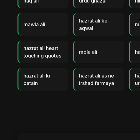
haq ali
urdu ghazal
hi
hazrat ali ke
mawla ali
ma
aqwal
hazrat ali heart
mola ali
ha
touching quotes
hazrat ali ki
hazrat ali as ne
ha
batain
irshad farmaya
u