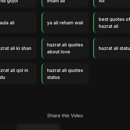
ndi gojol
imam ali
Ali
best quotes o
ula ali
ya ali reham wali
hazrat ali
hazrat ali quotes
zrat ali ki shan
hazrat ali stat
about love
zrat ali qol in
hazrat ali quotes
rdu
status
Share this Video