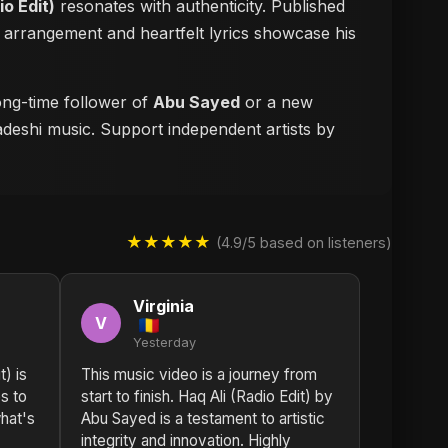
io Edit)
resonates with authenticity. Published
d arrangement and heartfelt lyrics showcase his
long-time follower of
Abu Sayed
or a new
ladeshi music. Support independent artists by
★★★★★
(4.9/5 based on listeners)
Virginia
V
Yesterday
t) is
This music video is a journey from
s to
start to finish. Haq Ali (Radio Edit) by
hat's
Abu Sayed is a testament to artistic
integrity and innovation. Highly