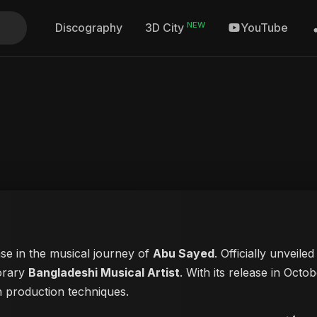
NEW
Discography
YouTube
3D City
ase in the musical journey of
Abu Sayed
. Officially unveile
porary
Bangladeshi Musical Artist
. With its release in Octob
n production techniques.