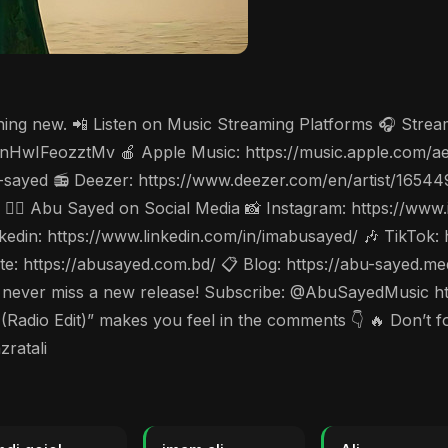
thing new. 📲 Listen on Music Streaming Platforms 🎧 Stre
cV3nHwIFeozztMv 🍎 Apple Music: https://music.apple.com/
-sayed 📻 Deezer: https://www.deezer.com/en/artist/1654
w 🤵‍♂️ Abu Sayed on Social Media 📸 Instagram: https://w
din: https://www.linkedin.com/in/imabusayed/ 🎶 TikTok:
: https://abusayed.com.bd/ 📋 Blog: https://abu-sayed.m
🔔 to never miss a new release! Subscribe: @AbuSayedMusi
o Edit)” makes you feel in the comments 👇 🔥 Don’t forg
ratali