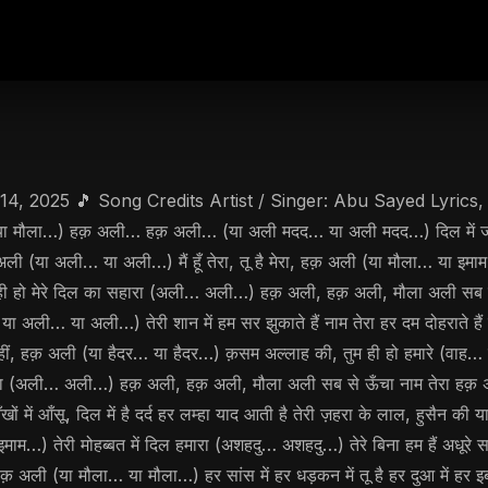
 14, 2025 🎵 Song Credits Artist / Singer: Abu Sayed Lyri
ा…) हक़ अली… हक़ अली… (या अली मदद… या अली मदद…) दिल में जलते दीप 
 अली (या अली… या अली…) मैं हूँ तेरा, तू है मेरा, हक़ अली (या मौला… या इमाम…)
 ही हो मेरे दिल का सहारा (अली… अली…) हक़ अली, हक़ अली, मौला अली सब से
ी… या अली…) तेरी शान में हम सर झुकाते हैं नाम तेरा हर दम दोहराते हैं जख्म 
 नहीं, हक़ अली (या हैदर… या हैदर…) क़सम अल्लाह की, तुम ही हो हमारे (वाह… व
दुनिया (अली… अली…) हक़ अली, हक़ अली, मौला अली सब से ऊँचा नाम तेरा हक़ अ
सू, दिल में है दर्द हर लम्हा याद आती है तेरी ज़हरा के लाल, हुसैन की याद क
 इमाम…) तेरी मोहब्बत में दिल हमारा (अशहदु… अशहदु…) तेरे बिना हम हैं अधू
ली (या मौला… या मौला…) हर सांस में हर धड़कन में तू है हर दुआ में हर इबादत 