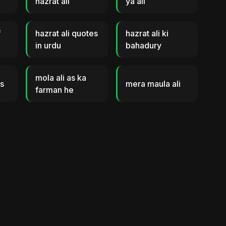
hazrat ali
ya ali
f
hazrat ali quotes
hazrat ali ki
in urdu
bahadury
mola ali as ka
us
mera maula ali
farman he