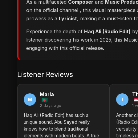
As a multifaceted
Composer
and
Music Produ
on the official channel
, this visual masterpiec
prowess as a
Lyricist
, making it a must-listen f
Experience the depth of
Haq Ali (Radio Edit)
by 
listener discovering his work in 2025, this Musi
engaging with this official release.
Listener Reviews
Maria
T
M
T
2 days ago
1 
Haq Ali (Radio Edit) has such a
Another cl
unique sound. Abu Sayed really
(Radio Ed
knows how to blend traditional
versatilit
elements with modern beats. A true
timeless mu