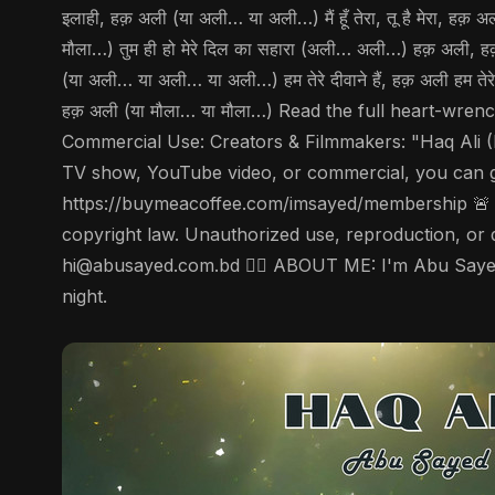
इलाही, हक़ अली (या अली… या अली…) मैं हूँ तेरा, तू है मेरा, हक़ अ
मौला…) तुम ही हो मेरे दिल का सहारा (अली… अली…) हक़ अली, हक़
(या अली… या अली… या अली…) हम तेरे दीवाने हैं, हक़ अली हम तेरे पर
हक़ अली (या मौला… या मौला…) Read the full heart-wre
Commercial Use: Creators & Filmmakers: "Haq Ali (Rad
TV show, YouTube video, or commercial, you can g
https://buymeacoffee.com/imsayed/membership 🚨 Co
copyright law. Unauthorized use, reproduction, or dis
hi@abusayed.com.bd 🤵‍♂️ ABOUT ME: I'm Abu Sayed,
night.