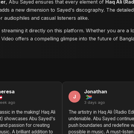
cer
, Abu Sayed ensures that every element of
Haq Ali (Rad
e adds a new dimension to Sayed's discography. The detaile
or audiophiles and casual listeners alike.
streaming it directly on this platform. Whether you are a 
c Video offers a compelling glimpse into the future of Bang
heresa
Jonathan
J
week ago
3 days ago
assic in the making! Haq Ali
The artistry in Haq Ali (Radio Edi
it) showcases Abu Sayed's
undeniable. Abu Sayed continue
y and passion for creating
push boundaries and redefine w
sic. A brilliant addition to
possible in music. A must-listen